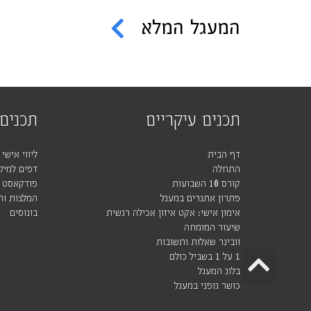
המעגל המלא
תכנים עיקריים
תכנים 
דף הבית
ליווי אישי
התחלה
דפים למילו
קורס 10 השבועות
פודקאסט
פתרון אתגרים במעגל
המלצות וה
אימון אישי: אקט איזון אכילה רגשית
בונוסים
שיעור המומחה
וובינר שאלות ותשובות
גלילה
1 על 1 בשביל כולם
בלוג המעגל
לראש
כושר גופני במעגל