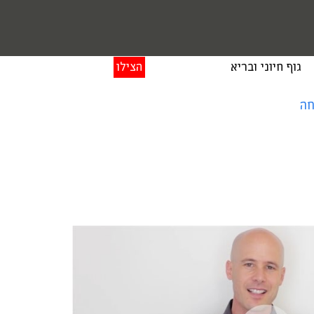
גוף חיוני ובריא
הצילו
חה