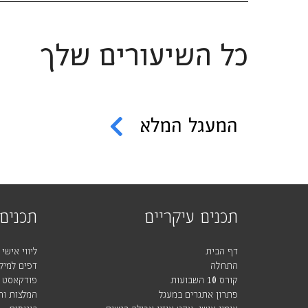
כל השיעורים שלך
המעגל המלא
תכנים עיקריים
תכנים 
דף הבית
ליווי אישי
התחלה
דפים למילו
קורס 10 השבועות
פודקאסט
פתרון אתגרים במעגל
המלצות וה