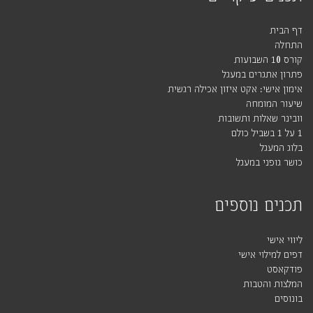
דף הבית
התחלה
קורס 10 השבועות
פתרון אתגרים במעגל
אימון אישי: אקט איזון אכילה רגשית
שיעור המומחה
וובינר שאלות ותשובות
1 על 1 בשביל כולם
בלוג המעגל
כושר גופני במעגל
תכנים נוספים
ליווי אישי
דפים למילוי אישי
פודקאסט
המלצות והטבות
בונוסים