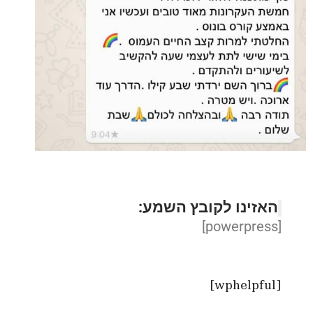
האזינו לקובץ השמע:
[powerpress]
[wphelpful]