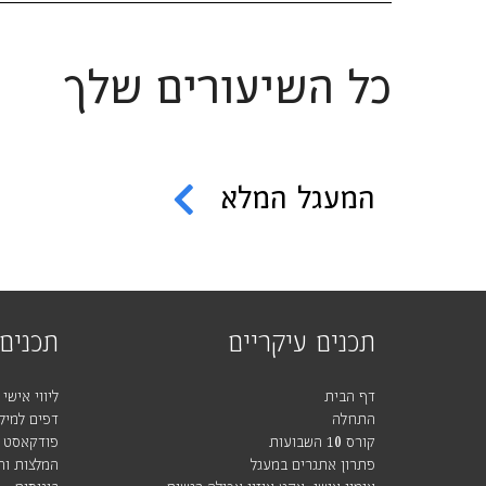
כל השיעורים שלך
המעגל המלא
תכנים עיקריים
תכנים 
דף הבית
ליווי אישי
התחלה
דפים למילו
קורס 10 השבועות
פודקאסט
פתרון אתגרים במעגל
המלצות וה