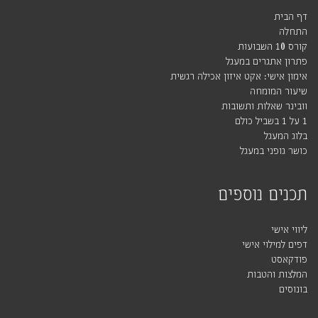
דף הבית
התחלה
קורס 10 השבועות
פתרון אתגרים במעגל
אימון אישי: אקט איזון אכילה רגשית
שיעור המומחה
וובינר שאלות ותשובות
1 על 1 בשביל כולם
בלוג המעגל
כושר גופני במעגל
תכנים נוספים
ליווי אישי
דפים למילוי אישי
פודקאסט
המלצות והטבות
בונוסים