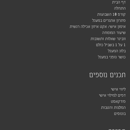
דף הבית
התחלה
קורס 10 השבועות
פתרון אתגרים במעגל
אימון אישי: אקט איזון אכילה רגשית
שיעור המומחה
וובינר שאלות ותשובות
1 על 1 בשביל כולם
בלוג המעגל
כושר גופני במעגל
תכנים נוספים
ליווי אישי
דפים למילוי אישי
פודקאסט
המלצות והטבות
בונוסים