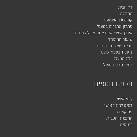
דף הבית
התחלה
קורס 10 השבועות
פתרון אתגרים במעגל
אימון אישי: אקט איזון אכילה רגשית
שיעור המומחה
וובינר שאלות ותשובות
1 על 1 בשביל כולם
בלוג המעגל
כושר גופני במעגל
תכנים נוספים
ליווי אישי
דפים למילוי אישי
פודקאסט
המלצות והטבות
בונוסים