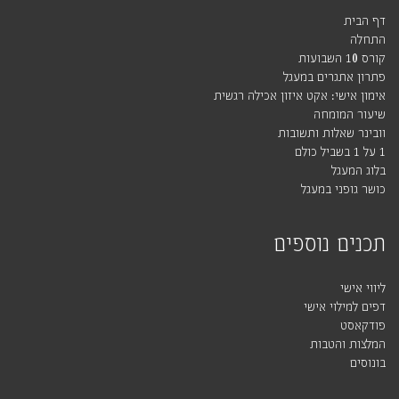
דף הבית
התחלה
קורס 10 השבועות
פתרון אתגרים במעגל
אימון אישי: אקט איזון אכילה רגשית
שיעור המומחה
וובינר שאלות ותשובות
1 על 1 בשביל כולם
בלוג המעגל
כושר גופני במעגל
תכנים נוספים
ליווי אישי
דפים למילוי אישי
פודקאסט
המלצות והטבות
בונוסים