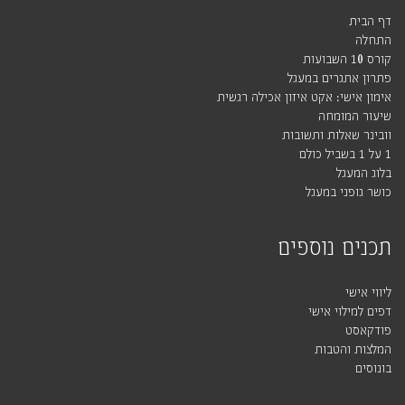
דף הבית
התחלה
קורס 10 השבועות
פתרון אתגרים במעגל
אימון אישי: אקט איזון אכילה רגשית
שיעור המומחה
וובינר שאלות ותשובות
1 על 1 בשביל כולם
בלוג המעגל
כושר גופני במעגל
תכנים נוספים
ליווי אישי
דפים למילוי אישי
פודקאסט
המלצות והטבות
בונוסים