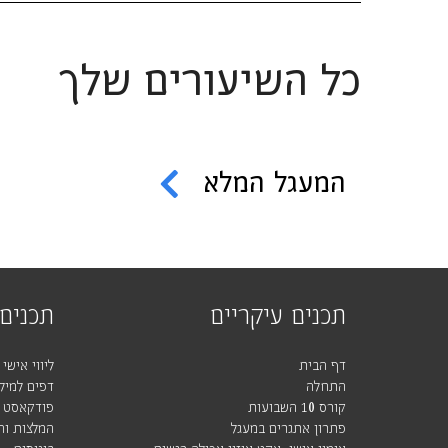
כל השיעורים שלך
המעגל המלא
תכנים עיקריים
תכנים 
דף הבית
ליווי אישי
התחלה
דפים למילו
קורס 10 השבועות
פודקאסט
פתרון אתגרים במעגל
המלצות וה