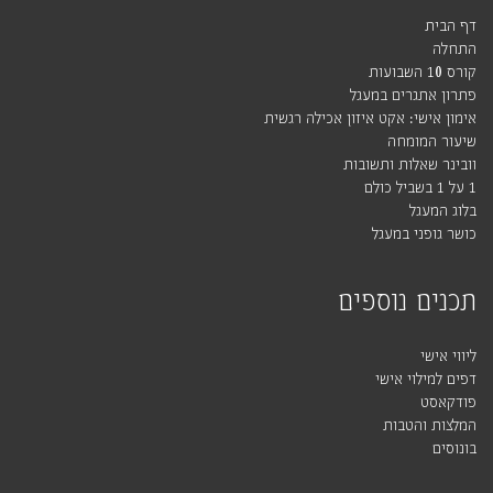
דף הבית
התחלה
קורס 10 השבועות
פתרון אתגרים במעגל
אימון אישי: אקט איזון אכילה רגשית
שיעור המומחה
וובינר שאלות ותשובות
1 על 1 בשביל כולם
בלוג המעגל
כושר גופני במעגל
תכנים נוספים
ליווי אישי
דפים למילוי אישי
פודקאסט
המלצות והטבות
בונוסים