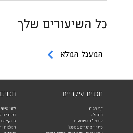
כל השיעורים שלך
המעגל המלא
תכנים עיקריים
תכנים 
דף הבית
ליווי אישי
התחלה
דפים למילו
קורס 10 השבועות
פודקאסט
פתרון אתגרים במעגל
המלצות וה