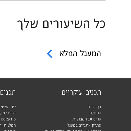
כל השיעורים שלך
המעגל המלא
תכנים עיקריים
תכנים 
דף הבית
ליווי אישי
התחלה
דפים למילו
קורס 10 השבועות
פודקאסט
פתרון אתגרים במעגל
המלצות וה