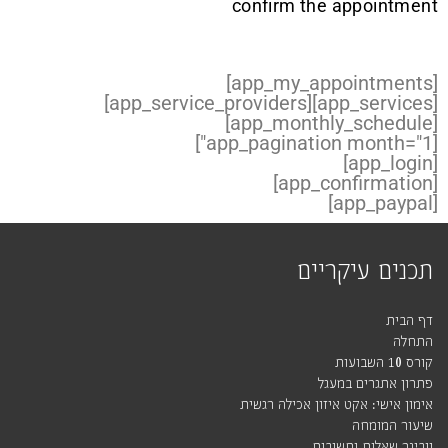
confirm the appointment
[app_my_appointments]
[app_service_providers]
[app_services]
[app_monthly_schedule]
[app_pagination month="1"]
[app_login]
[app_confirmation]
[app_paypal]
תכנים עיקריים
דף הבית
התחלה
קורס 10 השבועות
פתרון אתגרים במעגל
אימון אישי: אקט איזון אכילה רגשית
שיעור המומחה
וובינר שאלות ותשובות