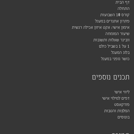
דף הבית
התחלה
קורס 10 השבועות
פתרון אתגרים במעגל
אימון אישי: אקט איזון אכילה רגשית
שיעור המומחה
וובינר שאלות ותשובות
1 על 1 בשביל כולם
בלוג המעגל
כושר גופני במעגל
תכנים נוספים
ליווי אישי
דפים למילוי אישי
פודקאסט
המלצות והטבות
בונוסים