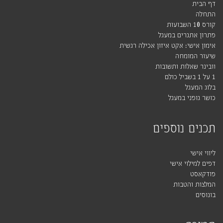
דף הבית
התחלה
קורס 10 השבועות
פתרון אתגרים במעגל
אימון אישי: אקט איזון אכילה רגשית
שיעור המומחה
וובינר שאלות ותשובות
1 על 1 בשביל כולם
בלוג המעגל
כושר גופני במעגל
תכנים נוספים
ליווי אישי
דפים למילוי אישי
פודקאסט
המלצות והטבות
בונוסים