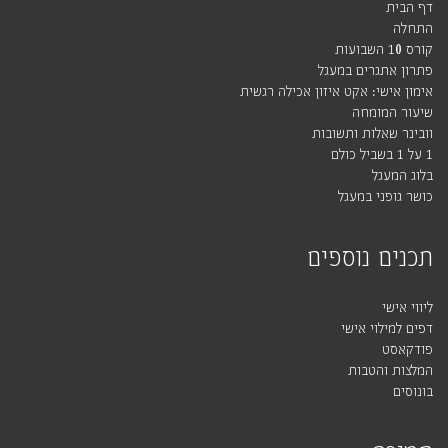
דף הבית
התחלה
קורס 10 השבועות
פתרון אתגרים במעגל
אימון אישי: אקט איזון אכילה רגשית
שיעור המומחה
וובינר שאלות ותשובות
1 על 1 בשביל כולם
בלוג המעגל
כושר גופני במעגל
תכנים נוספים
ליווי אישי
דפים למילוי אישי
פודקאסט
המלצות והטבות
בונוסים