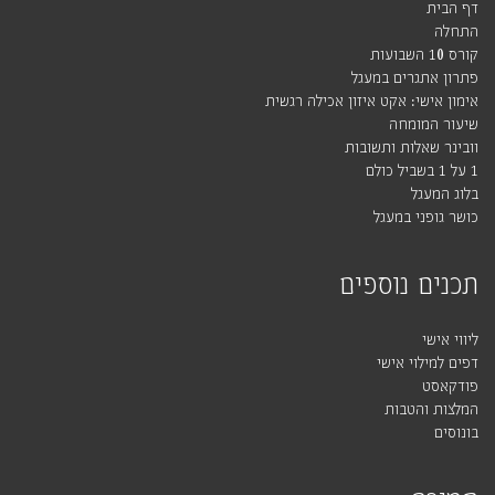
דף הבית
התחלה
קורס 10 השבועות
פתרון אתגרים במעגל
אימון אישי: אקט איזון אכילה רגשית
שיעור המומחה
וובינר שאלות ותשובות
1 על 1 בשביל כולם
בלוג המעגל
כושר גופני במעגל
תכנים נוספים
ליווי אישי
דפים למילוי אישי
פודקאסט
המלצות והטבות
בונוסים