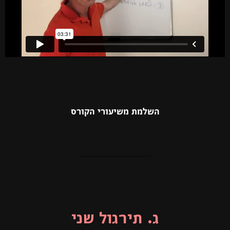
השלמת משיעורי הקורס
ג. תירגול שני