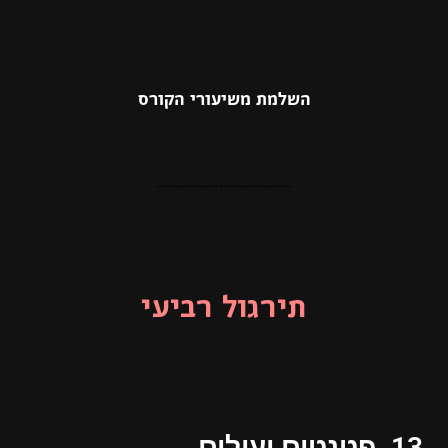
השלמת משיעורי הקורס
תירגול רביעי
13. פטנטים יעילים