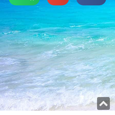
גלילה
לראש