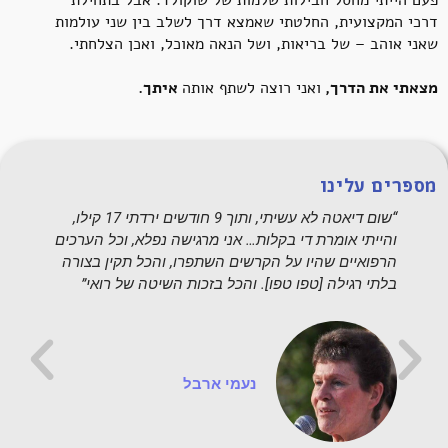
פעם הייתי מחסל חבילות שלמות של שוקולד. אבל בתחילת
דרכי המקצועית, החלטתי שאמצא דרך לשלב בין שני עולמות
שאני אוהב – של בריאות, ושל הנאה מאוכל, ואכן הצלחתי.
מצאתי את הדרך,
ואני רוצה לשתף אותה
איתך.
מספרים עלינו
“שום דיאטה לא עשיתי, ותוך 9 חודשים ירדתי 17 קילו,
ת
והייתי אומרת די בקלות… אני מרגישה נפלא, וכל הערכים
ר
הרפואיים שהיו על הקרשים השתפרו, והכל תקין בצורה
א
בלתי רגילה [טפו טפו]. והכל בזכות השיטה של רואי”
נעמי ארבל