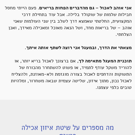
אני אוהב לאכול – גם מהדברים הפחות בריאים.
פעם הייתי מחסל
חבילות שלמות של שוקולד בלילה. אבל עוד בתחילת דרכי
המקצועית, החלטתי שאמצא דרך לשלב בין שני העולמות שאני
אוהב – של בריאות מחד, ושל הנאה מאוכל ומאכילה מאידך, ואכן
הצלחתי.
מצאתי את הדרך, ובמעגל אני רוצה לשתף אותה איתך.
תוכנית המעגל מתאימה לך
, אם ברצונך לאכול בריא יותר, או
להוריד משקל עודף לתמיד, או פשוט להשתחרר מהכורח של
התשוקות והדחפים לאכול בצורה מוגזמת ולא-מאוזנת, ולהצליח
לאכול נכון, מתוך איזון, שליטה עצמית שבאה משחרור, ומלהיות
טובים כלפי עצמנו.
מה מספרים על שיטת איזון אכילה