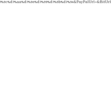
%9c%d7%aa%d7%9e%d7%99%d7%9b%d7%94&PayPalUrl=&BitUrl=