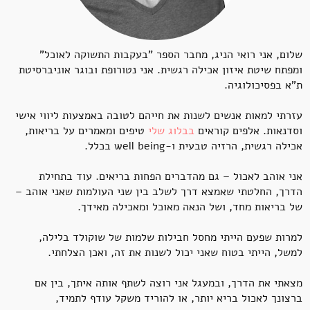
שלום, אני רואי הניג, מחבר הספר "בעקבות התשוקה לאוכל"
ומפתח שיטת איזון אכילה רגשית. אני נטורופת ובוגר אוניברסיטת
ת"א בפסיכולוגיה.
עזרתי למאות אנשים לשנות את חייהם לטובה באמצעות ליווי אישי
וסדנאות. אלפים קוראים
בבלוג שלי
טיפים ומאמרים על בריאות,
אכילה רגשית, הרזיה טבעית ו-well being בכלל.
אני אוהב לאכול – גם מהדברים הפחות בריאים. עוד בתחילת
הדרך, החלטתי שאמצא דרך לשלב בין שני העולמות שאני אוהב –
של בריאות מחד, ושל הנאה מאוכל ומאכילה מאידך.
למרות שפעם הייתי מחסל חבילות שלמות של שוקולד בלילה,
למשל, הייתי בטוח שאני יכול לשנות את זה, ואכן הצלחתי.
מצאתי את הדרך, ובמעגל אני רוצה לשתף אותה איתך, בין אם
ברצונך לאכול בריא יותר, או להוריד משקל עודף לתמיד,