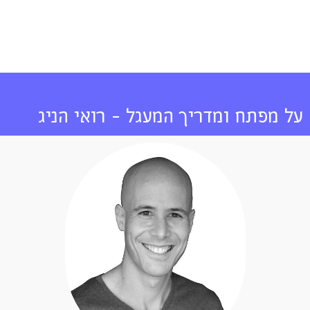
על מפתח ומדריך המעגל - רואי הניג